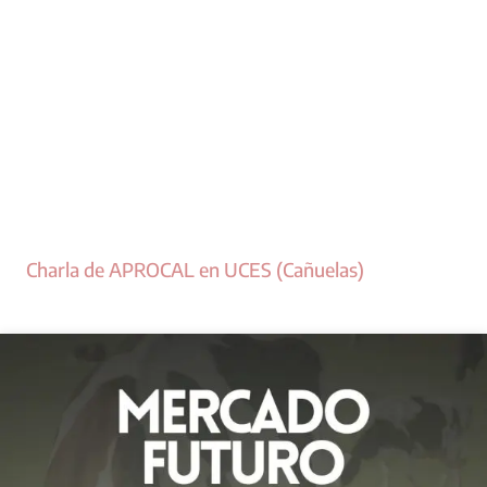
Charla de APROCAL en UCES (Cañuelas)